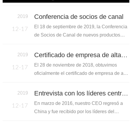
Conferencia de socios de canal
2019
El 18 de septiembre de 2019, la Conferencia
12-17
de Socios de Canal de nuevos productos
finalizó perfectamente en Beijing. La
conferencia se centra en tres series de
Certificado de empresa de alta tecnología
2019
productos: "conmutador de voz, puerta de
El 28 de noviembre de 2018, obtuvimos
12-17
enlace y telé
oficialmente el certificado de empresa de alta
tecnología emitido por el gobierno. Nuestra
capacidad de innovación independiente, I+D
Entrevista con los líderes centrales
2019
independiente y producción independiente
En marzo de 2016, nuestro CEO regresó a
12-17
ha sido
China y fue recibido por los líderes del
gobierno central. Nuestra empresa tiene una
gran reputación en la industria manufacturera