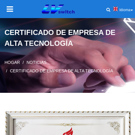
Idioma
HOGAR
CERTIFICADO DE EMPRESA DE
ALTA TECNOLOGÍA
PRODUCTO
Toggl
navig
SOLUCIONES
Toggl
HOGAR
NOTICIAS
navig
CERTIFICADO DE EMPRESA DE ALTA TECNOLOGÍA
SERVICIO Y SOPORTE
Toggl
navig
COMPAÑÍA
Toggl
navig
NOTICIAS Y EVENTOS
Toggl
navig