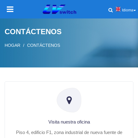
Idioma
HOGAR
CONTÁCTENOS
PRODUCTO
Toggl
HOGAR
CONTÁCTENOS
navig
SOLUCIONES
Toggl
navig
SERVICIO Y SOPORTE
Toggl
navig
COMPAÑÍA
Toggl
navig
NOTICIAS Y EVENTOS
Toggl
navig
Visita nuestra oficina
Piso 4, edificio F1, zona industrial de nueva fuente de